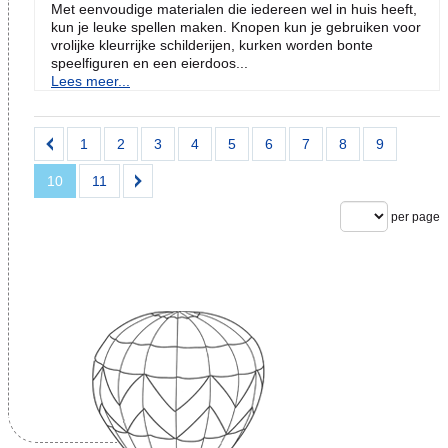
Met eenvoudige materialen die iedereen wel in huis heeft,
kun je leuke spellen maken. Knopen kun je gebruiken voor
vrolijke kleurrijke schilderijen, kurken worden bonte
speelfiguren en een eierdoos...
Lees meer...
1
2
3
4
5
6
7
8
9
10
11
per page