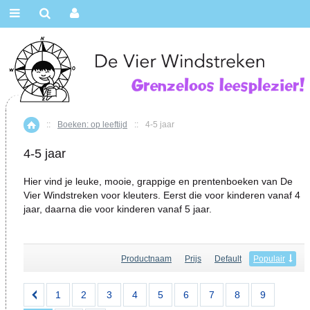
::
Boeken: op leeftijd
::
4-5 jaar
Home
4-5 jaar
Hier vind je leuke, mooie, grappige en prentenboeken van De
Vier Windstreken voor kleuters. Eerst die voor kinderen vanaf 4
jaar, daarna die voor kinderen vanaf 5 jaar.
Productnaam
Prijs
Default
Populair
1
2
3
4
5
6
7
8
9