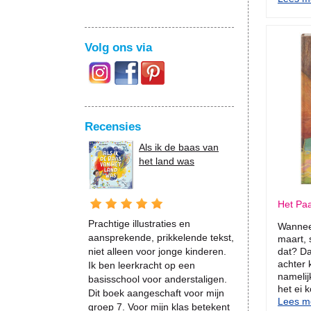
Volg ons via
Recensies
Als ik de baas van
het land was
Het Pa
Prachtige illustraties en
Wannee
aansprekende, prikkelende tekst,
maart, 
niet alleen voor jonge kinderen.
dat? Da
achter 
Ik ben leerkracht op een
namelij
basisschool voor anderstaligen.
het ei 
Dit boek aangeschaft voor mijn
Lees me
groep 7. Voor mijn klas betekent