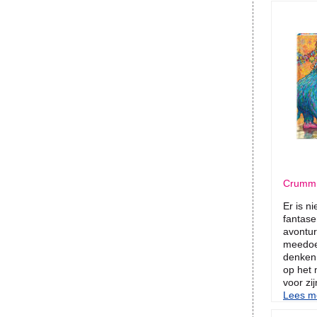
Crumm.
Er is n
fantas
avontu
meedoen
denken!
op het 
voor zij
Lees me