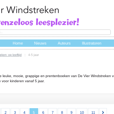
Home
Nieuws
Auteurs
Illustratoren
ken: op leeftijd
::
4-5 jaar
e
je leuke, mooie, grappige en prentenboeken van De Vier Windstreken voo
 voor kinderen vanaf 5 jaar.
2
3
4
5
6
7
8
9
10
11