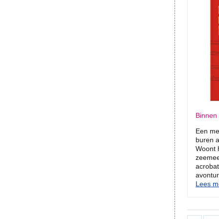
Binnen 
Een mei
buren a
Woont h
zeemee
acrobat
avonturi
Lees me