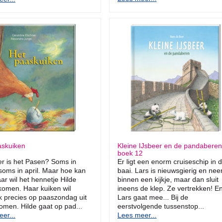
askuiken
Kleine IJsbeer en de pandaberen
boek 12
r is het Pasen? Soms in
Er ligt een enorm cruiseschip in 
soms in april. Maar hoe kan
baai. Lars is nieuwsgierig en ne
ar wil het hennetje Hilde
binnen een kijkje, maar dan sluit
komen. Haar kuiken wil
ineens de klep. Ze vertrekken! E
k precies op paaszondag uit
Lars gaat mee... Bij de
komen. Hilde gaat op pad...
eerstvolgende tussenstop...
er...
Lees meer...