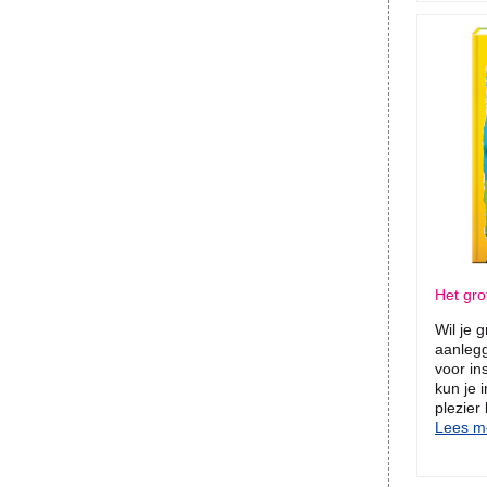
Het gro
Wil je 
aanleg
voor in
kun je 
plezier
Lees me