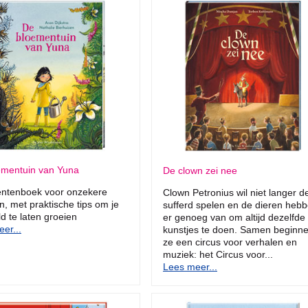
ementuin van Yuna
De clown zei nee
entenboek voor onzekere
Clown Petronius wil niet langer d
n, met praktische tips om je
sufferd spelen en de dieren heb
ld te laten groeien
er genoeg van om altijd dezelfde
er...
kunstjes te doen. Samen beginn
ze een circus voor verhalen en
muziek: het Circus voor...
Lees meer...