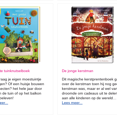
te tuinknutselboek
De jonge kerstman
graag je eigen moestuintje
Dit magische kerstprentenboek g
gen? Of een huisje bouwen
over de kerstman toen hij nog g
secten? het hele jaar door
kerstman was, maar er al wel va
in de tuin of op het balkon
droomde om cadeaus uit te dele
 beleven!
aan alle kinderen op de wereld…
er...
Lees meer...