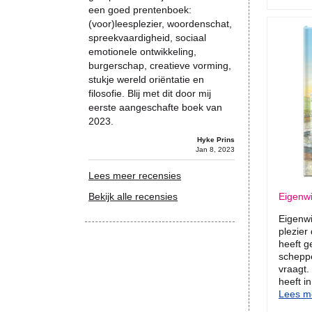
een goed prentenboek:
(voor)leesplezier, woordenschat,
spreekvaardigheid, sociaal
emotionele ontwikkeling,
burgerschap, creatieve vorming,
stukje wereld oriëntatie en
filosofie. Blij met dit door mij
eerste aangeschafte boek van
2023.
Hyke Prins
Jan 8, 2023
Lees meer recensies
Bekijk alle recensies
Eigenwi
Eigenwi
plezier
heeft g
scheppe
vraagt.
heeft i
Lees me