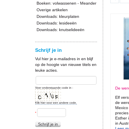
Boeken: volwassenen - Meander
Overige artikelen
Downloads: kleurplaten
Downloads: lesideeën
Downloads: knutselideeën
Schrijf je in
Vul hier je e-mailadres in en blijf
op de hoogte van nieuwe titels en
leuke acties.
De wer
Voer onderstaande code in :
Elf ver
de were
Klik hier voor een andere code.
Mexico 
precies
*
Esther 
in Austr
Schrijf je in
Lees me