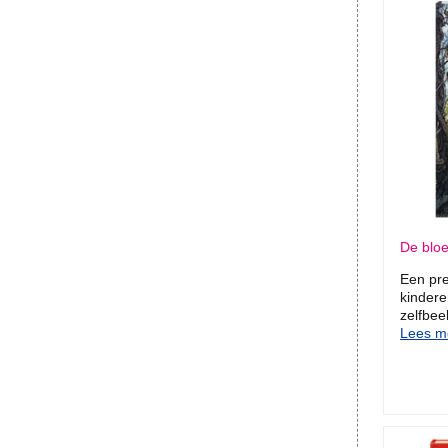
De blo
Een pr
kindere
zelfbee
Lees me