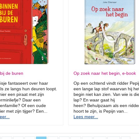
bij de buren
Op zoek naar het begin, e-book
sje fantaseert over haar
Op een ochtend vindt ridder Pepi
ls ze langs hun deuren loopt.
een lange lap stof waarvan hij he
ier een piraat met zijn
begin niet kan zien. Van wie is di
rminliefje? Daar een
lap? En waar gaat hij
enfamilie? Of een oude
heen? Behulpzaam als een ridde
er met zijn tijger? Een...
hoort te zijn, is Pepijn van...
er...
Lees meer...