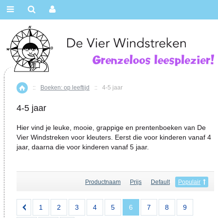
::
Boeken: op leeftijd
::
4-5 jaar
Home
4-5 jaar
Hier vind je leuke, mooie, grappige en prentenboeken van De
Vier Windstreken voor kleuters. Eerst die voor kinderen vanaf 4
jaar, daarna die voor kinderen vanaf 5 jaar.
Productnaam
Prijs
Default
Populair
1
2
3
4
5
6
7
8
9