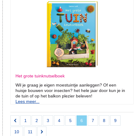
Het grote tuinknutselboek
Wil je graag je eigen moestuintje aanleggen? Of een
huisje bouwen voor insecten? het hele jaar door kun je in
de tuin of op het balkon plezier beleven!
Lees meer...
1
2
3
4
5
6
7
8
9
10
11