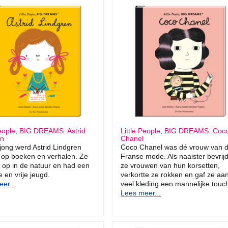
People, BIG DREAMS: Astrid
Little People, BIG DREAMS: Coc
en
Chanel
 jong werd Astrid Lindgren
Coco Chanel was dé vrouw van 
d op boeken en verhalen. Ze
Franse mode. Als naaister bevrij
 op in de natuur en had een
ze vrouwen van hun korsetten,
e en vrije jeugd.
verkortte ze rokken en gaf ze aa
er...
veel kleding een mannelijke touc
Lees meer...