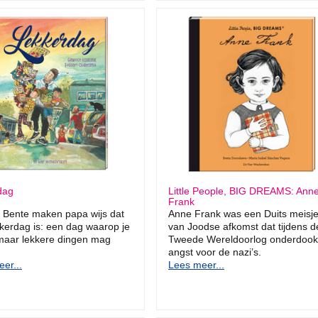
dag
Little People, BIG DREAMS: Ann
Frank
 Bente maken papa wijs dat
Anne Frank was een Duits meisj
kerdag is: een dag waarop je
van Joodse afkomst dat tijdens d
maar lekkere dingen mag
Tweede Wereldoorlog onderdook 
angst voor de nazi’s.
er...
Lees meer...