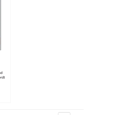
n
nd
rdt