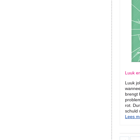
Luuk e
Luuk jo
wanneer
brengt h
problem
rot. Dur
schuld
Lees me