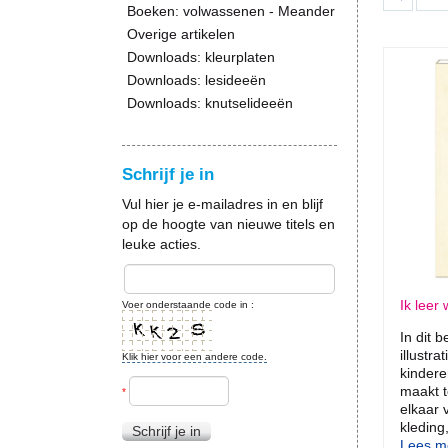
Boeken: volwassenen - Meander
Overige artikelen
Downloads: kleurplaten
Downloads: lesideeën
Downloads: knutselideeën
Schrijf je in
Vul hier je e-mailadres in en blijf
op de hoogte van nieuwe titels en
leuke acties.
Ik leer 
Voer onderstaande code in :
In dit 
illustr
Klik hier voor een andere code.
kindere
maakt t
*
elkaar 
kleding
Schrijf je in
Lees me