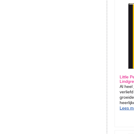
Little 
Lindgr
Al heel
verlief
groeide
heerlijk
Lees me