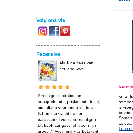
Volg ons via
Recensies
Als ik de baas van
het land was
Kerst m
Prachtige illustraties en
Vera de
aansprekende, prikkelende tekst,
somber 
is vroe
niet alleen voor jonge kinderen.
bevriez
Ik ben leerkracht op een
Samen 
basisschool voor anderstaligen.
ze daar
Dit boek aangeschaft voor mijn
Lees me
groep 7. Voor mijn klas betekent