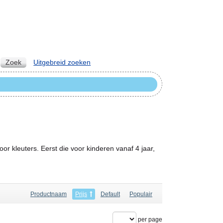
Zoek
Uitgebreid zoeken
r kleuters. Eerst die voor kinderen vanaf 4 jaar,
Productnaam
Prijs
Default
Populair
per page