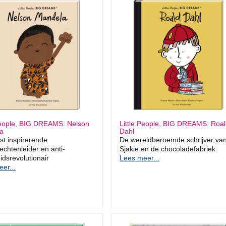
People, BIG DREAMS: Nelson
Little People, BIG DREAMS: Roa
a
Dahl
t inspirerende
De wereldberoemde schrijver va
echtenleider en anti-
Sjakie en de chocoladefabriek
idsrevolutionair
Lees meer...
er...