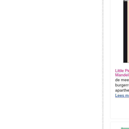
Little 
Mandel
de mees
burgerr
aparthe
Lees me