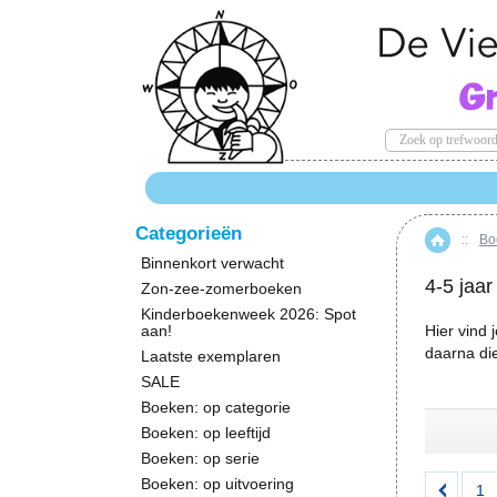
Categorieën
::
Boe
Hom
Binnenkort verwacht
4-5 jaar
Zon-zee-zomerboeken
Kinderboekenweek 2026: Spot
aan!
Hier vind 
daarna die
Laatste exemplaren
SALE
Boeken: op categorie
Boeken: op leeftijd
Boeken: op serie
Boeken: op uitvoering
1