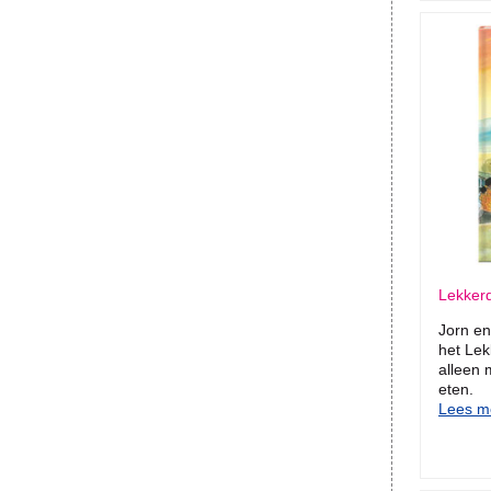
Lekker
Jorn en
het Lek
alleen 
eten.
Lees me