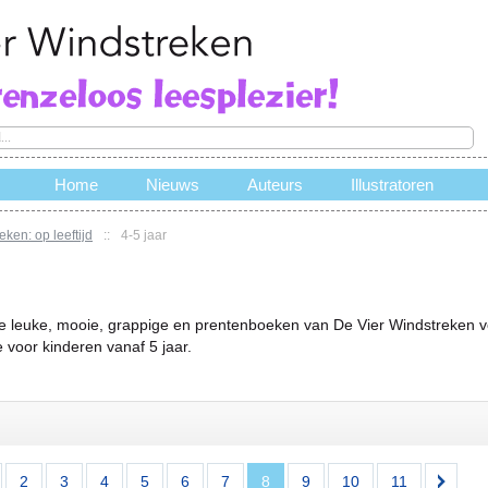
Home
Nieuws
Auteurs
Illustratoren
ken: op leeftijd
::
4-5 jaar
e
je leuke, mooie, grappige en prentenboeken van De Vier Windstreken voo
 voor kinderen vanaf 5 jaar.
2
3
4
5
6
7
8
9
10
11