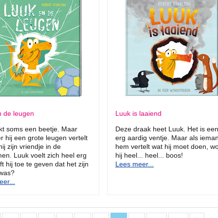
n de leugen
Luuk is laaiend
kt soms een beetje. Maar
Deze draak heet Luuk. Het is ee
 hij een grote leugen vertelt
erg aardig ventje. Maar als iema
ij zijn vriendje in de
hem vertelt wat hij moet doen, wo
en. Luuk voelt zich heel erg
hij heel... heel... boos!
ft hij toe te geven dat het zijn
Lees meer...
 was?
er...