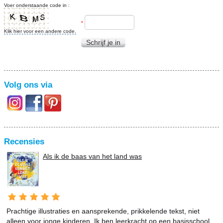
Voer onderstaande code in :
*
Klik hier voor een andere code.
Schrijf je in
Volg ons via
Recensies
Als ik de baas van het land was
Prachtige illustraties en aansprekende, prikkelende tekst, niet
alleen voor jonge kinderen. Ik ben leerkracht op een basisschool