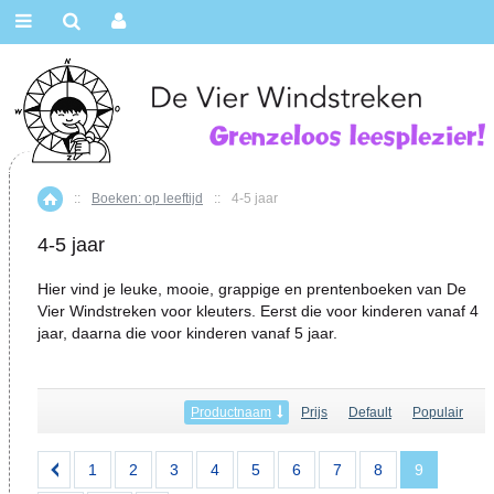
::
Boeken: op leeftijd
::
4-5 jaar
Home
4-5 jaar
Hier vind je leuke, mooie, grappige en prentenboeken van De
Vier Windstreken voor kleuters. Eerst die voor kinderen vanaf 4
jaar, daarna die voor kinderen vanaf 5 jaar.
Productnaam
Prijs
Default
Populair
1
2
3
4
5
6
7
8
9