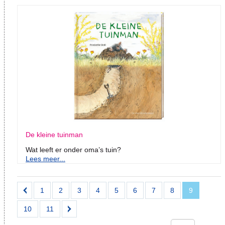
De kleine tuinman
Wat leeft er onder oma’s tuin?
Lees meer...
1
2
3
4
5
6
7
8
9
10
11