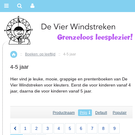
::
Boeken: op leeftijd
::
4-5 jaar
Home
4-5 jaar
Hier vind je leuke, mooie, grappige en prentenboeken van De
Vier Windstreken voor kleuters. Eerst die voor kinderen vanaf 4
jaar, daarna die voor kinderen vanaf 5 jaar.
Productnaam
Prijs
Default
Populair
1
2
3
4
5
6
7
8
9