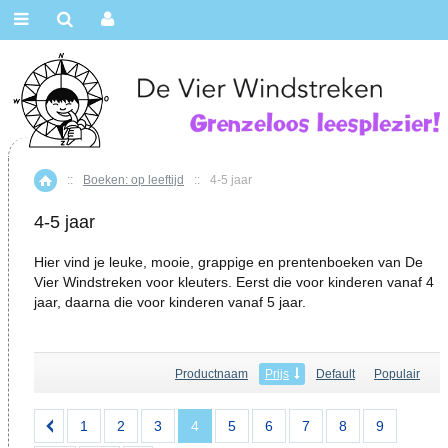
::
Boeken: op leeftijd
::
4-5 jaar
Home
4-5 jaar
Hier vind je leuke, mooie, grappige en prentenboeken van De
Vier Windstreken voor kleuters. Eerst die voor kinderen vanaf 4
jaar, daarna die voor kinderen vanaf 5 jaar.
Productnaam
Prijs
Default
Populair
1
2
3
4
5
6
7
8
9