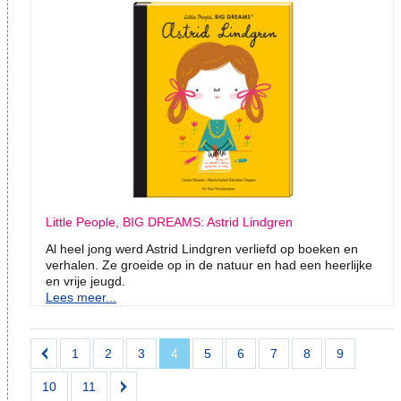
Little People, BIG DREAMS: Astrid Lindgren
Al heel jong werd Astrid Lindgren verliefd op boeken en
verhalen. Ze groeide op in de natuur en had een heerlijke
en vrije jeugd.
Lees meer...
1
2
3
4
5
6
7
8
9
10
11