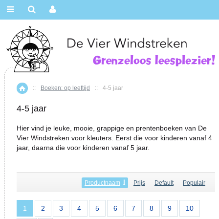
::
Boeken: op leeftijd
::
4-5 jaar
Home
4-5 jaar
Hier vind je leuke, mooie, grappige en prentenboeken van De
Vier Windstreken voor kleuters. Eerst die voor kinderen vanaf 4
jaar, daarna die voor kinderen vanaf 5 jaar.
Productnaam
Prijs
Default
Populair
1
2
3
4
5
6
7
8
9
10