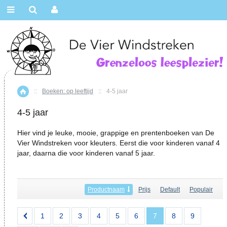
::
Boeken: op leeftijd
::
4-5 jaar
Home
4-5 jaar
Hier vind je leuke, mooie, grappige en prentenboeken van De
Vier Windstreken voor kleuters. Eerst die voor kinderen vanaf 4
jaar, daarna die voor kinderen vanaf 5 jaar.
Productnaam
Prijs
Default
Populair
1
2
3
4
5
6
7
8
9