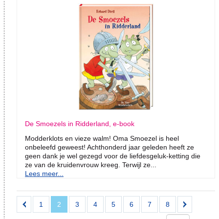
De Smoezels in Ridderland, e-book
Modderklots en vieze walm! Oma Smoezel is heel
onbeleefd geweest! Achthonderd jaar geleden heeft ze
geen dank je wel gezegd voor de liefdesgeluk-ketting die
ze van de kruidenvrouw kreeg. Terwijl ze...
Lees meer...
1
2
3
4
5
6
7
8