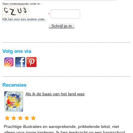
Voer onderstaande code in :
*
Klik hier voor een andere code.
Schrijf je in
Volg ons via
Recensies
Als ik de baas van het land was
Prachtige illustraties en aansprekende, prikkelende tekst, niet
alleen voor jonge kinderen. Ik ben leerkracht op een basisschool