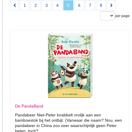
1
2
3
4
5
6
7
8
per page
De PandaBand
Pandabeer Niet-Peter knabbelt vrolijk aan een
bamboestok bij het ontbijt. (Vanwaar die naam? Nou, een
pandabeer in China zou zeer waarschijnlijk geen Peter
heten, toch?