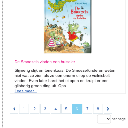
De Smoezels vinden een huisdier
Slijmerig slijk en tenenkaas! De Smoezelkinderen weten
niet wat ze zien als ze een enorm ei op de vuilnisbelt
vinden. Even later barst het ei open en kruipt er een
glibberig groen ding uit. Opa...
Lees meer...
1
2
3
4
5
6
7
8
per page