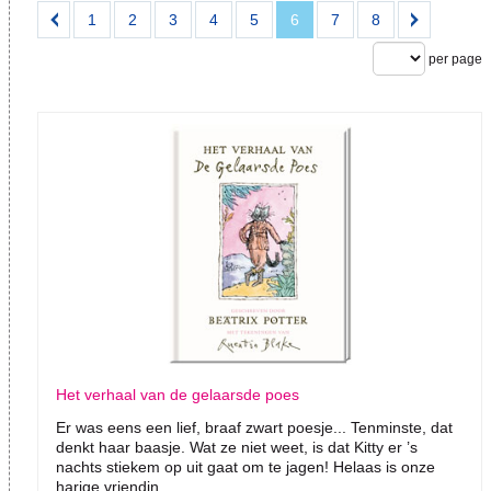
1
2
3
4
5
6
7
8
per page
Het verhaal van de gelaarsde poes
Er was eens een lief, braaf zwart poesje... Tenminste, dat
denkt haar baasje. Wat ze niet weet, is dat Kitty er ’s
nachts stiekem op uit gaat om te jagen! Helaas is onze
harige vriendin...