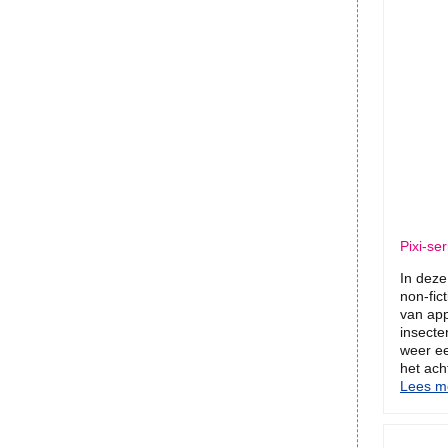
Pixi-se
In deze
non-fic
van ap
insecten
weer e
het acht
Lees me