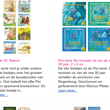
rie 15: Natuur
Pixi-serie De mooiste vis van de 
30 jaar, 2 x 4 ex.
 serie vind je onder andere
De vier boekjes uit de Pixi-serie:
tie boekjes over het groeien
mooiste vis van de zee 30 jaar
pels en de bouwkunsten van
vertellen de avonturen van
. Ook beleeft het elfje Pixi
Regenboog. Geschreven en
en spannend bosavontuur. En
geïllustreerd door Marcus Pfister.
ste boekje in...
Lees meer...
er...