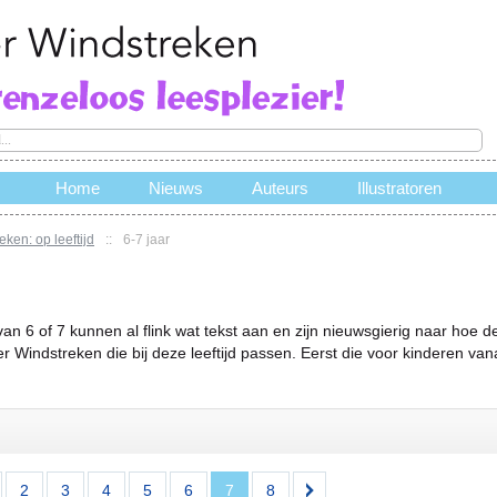
Home
Nieuws
Auteurs
Illustratoren
ken: op leeftijd
::
6-7 jaar
e
an 6 of 7 kunnen al flink wat tekst aan en zijn nieuwsgierig naar hoe de 
r Windstreken die bij deze leeftijd passen. Eerst die voor kinderen vana
2
3
4
5
6
7
8