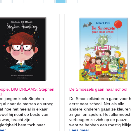
 People, BIG DREAMS: Stephen
De Smoezels gaan naar school
g
ine jongen keek Stephen
De Smoezelkinderen gaan voor h
 al naar de sterren en vroeg
eerst naar school. Net als alle
 af hoe het heelal in elkaar
andere kinderen gaan ze kleuren
ewel hij nooit de beste van
zingen en spelen. Het allermeest
s was, bracht zijn
verheugen ze zich op de pauze,
ierigheid hem toch naar...
want ze hebben een roestig blikje
er...
Lees meer...