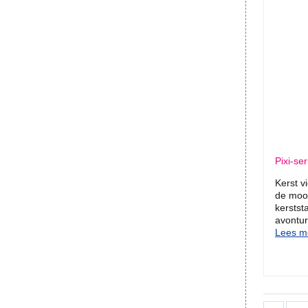
Pixi-se
Kerst vi
de moo
kerstst
avontur
Lees me