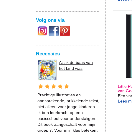
Volg ons via
Recensies
Als ik de baas van
het land was
Little 
van Go
Prachtige illustraties en
Een van
aansprekende, prikkelende tekst,
Lees me
niet alleen voor jonge kinderen.
Ik ben leerkracht op een
basisschool voor anderstaligen.
Dit boek aangeschaft voor mijn
groep 7. Voor mijn klas betekent