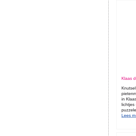
Klaas de
Knutsel
pietenm
in Klaa
lichtje
puzzele
Lees me