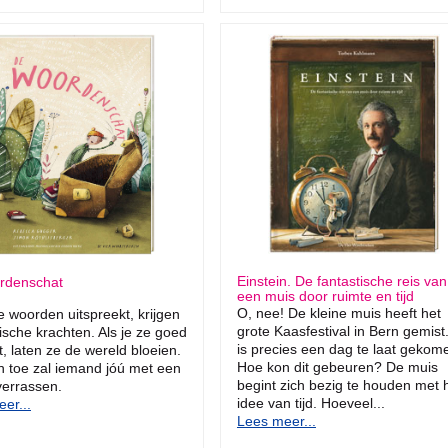
Einstein. De fantastische reis van
rdenschat
een muis door ruimte en tijd
O, nee! De kleine muis heeft het
e woorden uitspreekt, krijgen
grote Kaasfestival in Bern gemist.
sche krachten. Als je ze goed
is precies een dag te laat gekom
t, laten ze de wereld bloeien.
Hoe kon dit gebeuren? De muis
n toe zal iemand jóú met een
begint zich bezig te houden met 
verrassen.
idee van tijd. Hoeveel...
er...
Lees meer...