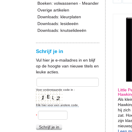
Boeken: volwassenen - Meander
Overige artikelen
Downloads: kleurplaten
Downloads: lesideeën
Downloads: knutselideeën
Schrijf je in
Vul hier je e-mailadres in en blijf
op de hoogte van nieuwe titels en
leuke acties.
Little
Voer onderstaande code in :
Hawkin
Als kle
Hawking
Klik hier voor een andere code.
hij zich
zat. Ho
*
zijn kla
nieuwsg
Schrijf je in
Lees me