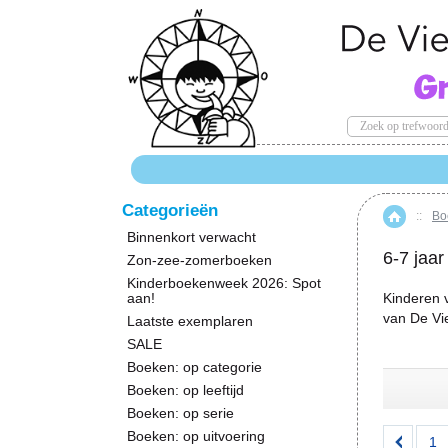
Categorieën
::
Boe
Hom
Binnenkort verwacht
6-7 jaar
Zon-zee-zomerboeken
Kinderboekenweek 2026: Spot
aan!
Kinderen v
van De Vie
Laatste exemplaren
SALE
Boeken: op categorie
Boeken: op leeftijd
Boeken: op serie
Boeken: op uitvoering
1