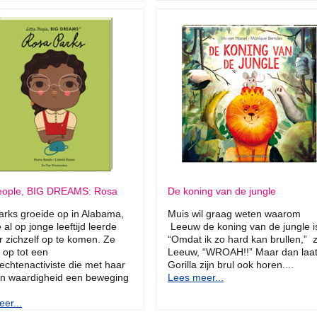
 People, BIG DREAMS: Rosa
De koning van de jungle
rks groeide op in Alabama,
Muis wil graag weten waarom
 al op jonge leeftijd leerde
Leeuw de koning van de jungle i
 zichzelf op te komen. Ze
“Omdat ik zo hard kan brullen,” 
 op tot een
Leeuw, “WROAH!!” Maar dan laa
echtenactiviste die met haar
Gorilla zijn brul ook horen....
n waardigheid een beweging
Lees meer...
er...