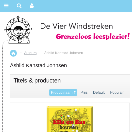
::
Auteurs
::
Åshild Kanstad Johnsen
Home
Åshild Kanstad Johnsen
Titels & producten
Productnaam
Prijs
Default
Populair