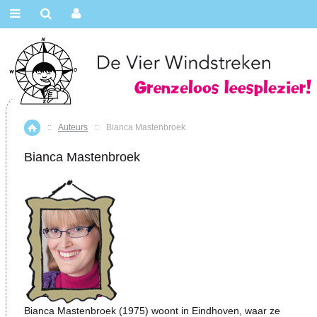
::
Auteurs
::
Bianca Mastenbroek
Home
Bianca Mastenbroek
Bianca Mastenbroek (1975) woont in Eindhoven, waar ze