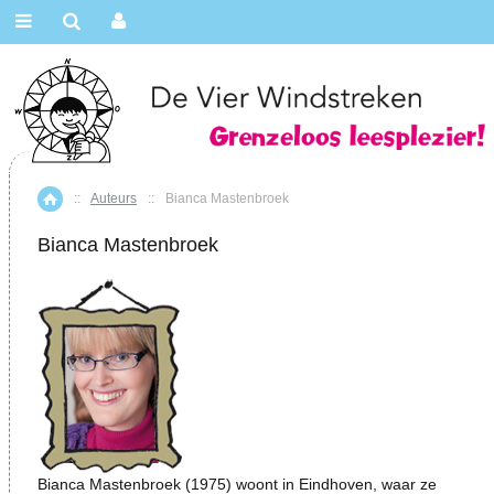
::
Auteurs
::
Bianca Mastenbroek
Home
Bianca Mastenbroek
Bianca Mastenbroek (1975) woont in Eindhoven, waar ze