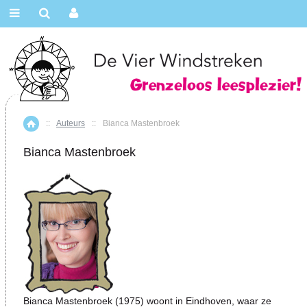
::
Auteurs
::
Bianca Mastenbroek
Home
Bianca Mastenbroek
Bianca Mastenbroek (1975) woont in Eindhoven, waar ze