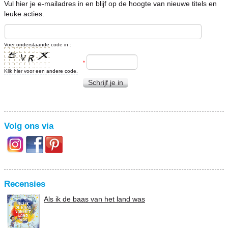
Vul hier je e-mailadres in en blijf op de hoogte van nieuwe titels en
leuke acties.
Voer onderstaande code in :
*
Klik hier voor een andere code.
Schrijf je in
Volg ons via
Recensies
Als ik de baas van het land was