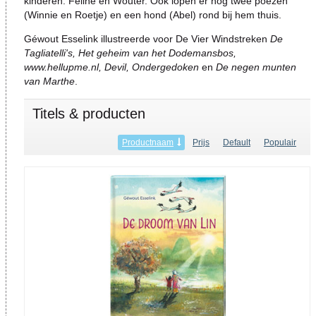
kinderen: Feline en Wouter. Ook lopen er nog twee poezen
(Winnie en Roetje) en een hond (Abel) rond bij hem thuis.
Géwout Esselink illustreerde voor De Vier Windstreken
De
Tagliatelli's, Het
geheim van het Dodemansbos,
www.hellupme.nl, Devil, Ondergedoken
en
De negen munten
van Marthe
.
Titels & producten
Productnaam
Prijs
Default
Populair