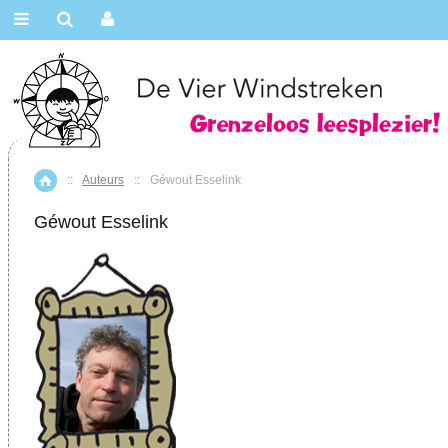
::
Auteurs
::
Géwout Esselink
Home
Géwout Esselink