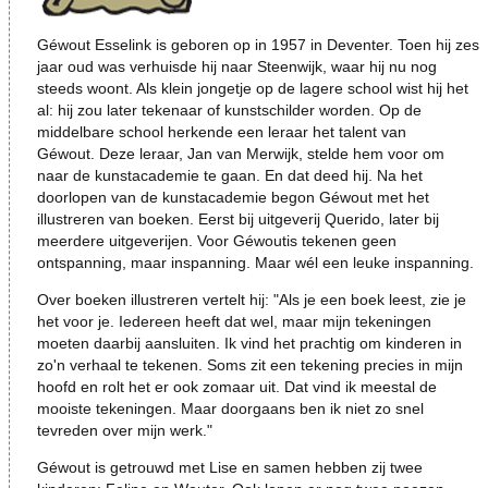
Géwout
Esselink is geboren op in 1957 in Deventer. Toen hij zes
jaar oud was verhuisde hij naar Steenwijk, waar hij nu nog
steeds woont. Als klein jongetje op de lagere school wist hij het
al: hij zou later tekenaar of kunstschilder worden. Op de
middelbare school herkende een leraar het talent van
Géwout.
Deze leraar, Jan van Merwijk, stelde hem voor om
naar de kunstacademie te gaan. En dat deed hij. Na het
doorlopen van de kunstacademie begon Géwout
met het
illustreren van boeken. Eerst bij uitgeverij Querido, later bij
meerdere uitgeverijen. Voor G
éwout
is tekenen geen
ontspanning, maar inspanning. Maar wél een leuke inspanning.
Over boeken illustreren vertelt hij: "
Als je een boek leest, zie je
het voor je. Iedereen heeft dat wel, maar mijn tekeningen
moeten daarbij aansluiten. Ik vind het prachtig om kinderen in
zo'n
verhaal te tekenen. Soms zit een tekening precies in mijn
hoofd en rolt het er ook zomaar uit. Dat vind ik meestal de
mooiste tekeningen. Maar doorgaans ben ik niet zo snel
tevreden over mijn werk."
Géwout
is getrouwd met Lise en samen hebben zij twee