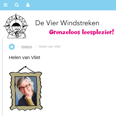
::
Auteurs
::
Helen van Vliet
Home
Helen van Vliet