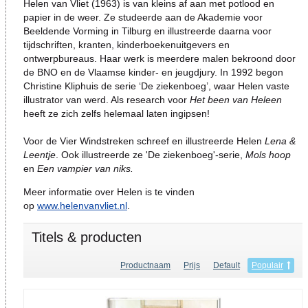
Helen van Vliet (1963) is van kleins af aan met potlood en
papier in de weer. Ze studeerde aan de Akademie voor
Beeldende Vorming in Tilburg en illustreerde daarna voor
tijdschriften, kranten, kinderboekenuitgevers en
ontwerpbureaus. Haar werk is meerdere malen bekroond door
de BNO en de Vlaamse kinder- en jeugdjury. In 1992 begon
Christine Kliphuis de serie ‘De ziekenboeg’, waar Helen vaste
illustrator van werd. Als research voor
Het been van Heleen
heeft ze zich zelfs helemaal laten ingipsen!
Voor de Vier Windstreken schreef en illustreerde Helen
Lena &
Leentje
. Ook illustreerde ze 'De ziekenboeg'-serie,
Mols hoop
en
Een vampier van niks.
Meer informatie over Helen is te vinden
op
www.helenvanvliet.nl
.
Titels & producten
Productnaam
Prijs
Default
Populair