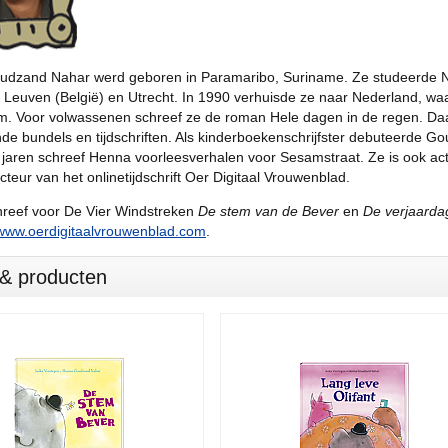
dzand Nahar werd geboren in Paramaribo, Suriname. Ze studeerde N
 Leuven (België) en Utrecht. In 1990 verhuisde ze naar Nederland, waa
. Voor volwassenen schreef ze de roman Hele dagen in de regen. Daar
nde bundels en tijdschriften. Als kinderboekenschrijfster debuteerde
jaren schreef Henna voorleesverhalen voor Sesamstraat. Ze is ook actie
teur van het onlinetijdschrift Oer Digitaal Vrouwenblad.
reef voor De Vier Windstreken
De stem van de Bever
en
De verjaardag
www.oerdigitaalvrouwenblad.com
.
s & producten