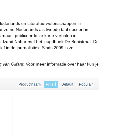
ederlands en Literatuurwetenschappen in
r ze nu Nederlands als tweede taal doceert in
naast publiceerde ze korte verhalen in
 Goudzand Nahar met het jeugdboek De Bonistraat. De
f in de journalistiek. Sinds 2009 is ze
 van Olifant.
Voor meer informatie over haar kun je
Productnaam
Prijs
Default
Populair