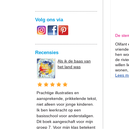
Volg ons via
De ste
Olifant 
vriende
Recensies
hen wo
de rivi
Als ik de baas van
willen 
het land was
wonen, 
Lees me
Prachtige illustraties en
aansprekende, prikkelende tekst,
niet alleen voor jonge kinderen.
Ik ben leerkracht op een
basisschool voor anderstaligen.
Dit boek aangeschaft voor mijn
groep 7. Voor mijn klas betekent