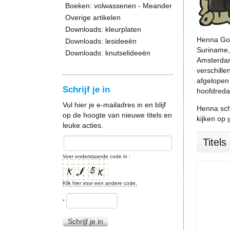
Boeken: volwassenen - Meander
Overige artikelen
Downloads: kleurplaten
Henna Gou
Downloads: lesideeën
Suriname,
Downloads: knutselideeën
Amsterdam
verschille
afgelopen 
Schrijf je in
hoofdredac
Vul hier je e-mailadres in en blijf
Henna sch
op de hoogte van nieuwe titels en
kijken op
leuke acties.
Titel
Voer onderstaande code in :
Klik hier voor een andere code.
*
Schrijf je in