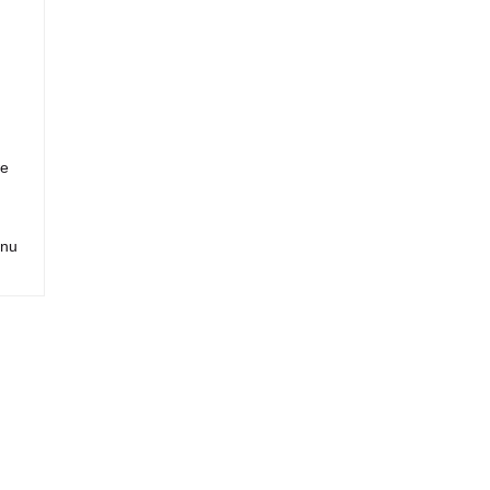
we
 nu