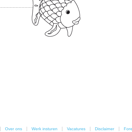
|
|
|
|
|
Over ons
Werk insturen
Vacatures
Disclaimer
Fore