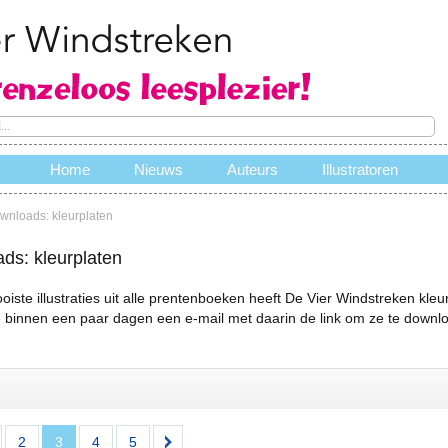
Home
Nieuws
Auteurs
Illustratoren
wnloads: kleurplaten
e
ds: kleurplaten
iste illustraties uit alle prentenboeken heeft De Vier Windstreken kleu
 binnen een paar dagen een e-mail met daarin de link om ze te downloa
2
3
4
5