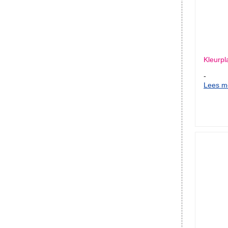
Kleurpla
-
Lees me