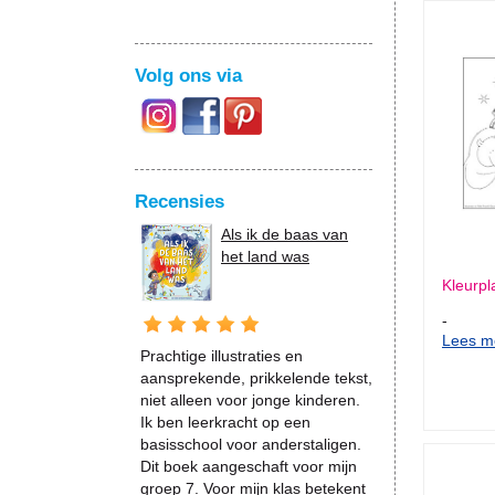
Volg ons via
Recensies
Als ik de baas van
het land was
Kleurpl
-
Lees me
Prachtige illustraties en
aansprekende, prikkelende tekst,
niet alleen voor jonge kinderen.
Ik ben leerkracht op een
basisschool voor anderstaligen.
Dit boek aangeschaft voor mijn
groep 7. Voor mijn klas betekent