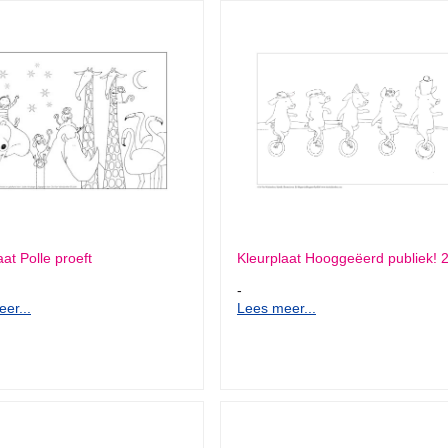
aat Polle proeft
Kleurplaat Hooggeëerd publiek! 
-
er...
Lees meer...