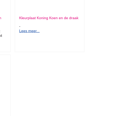
n
Kleurplaat Koning Koen en de draak
-
t
Lees meer...
kt