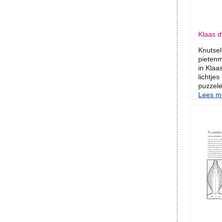
Klaas de
Knutsel
pietenm
in Klaa
lichtje
puzzele
Lees me