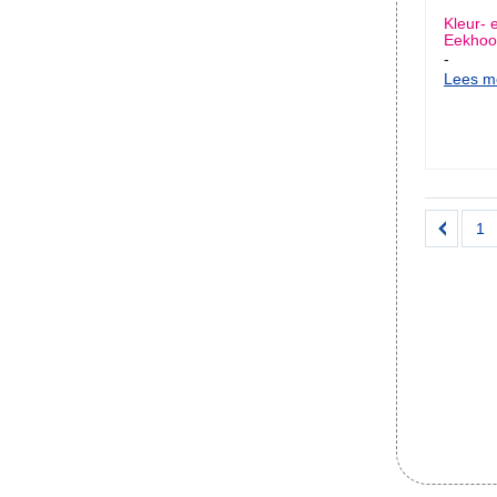
Kleur- 
Eekhoor
-
Lees me
1