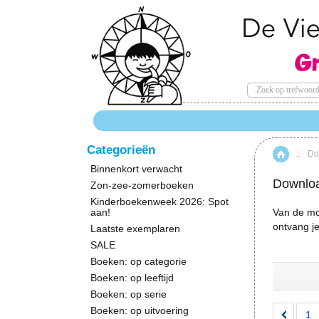
Categorieën
::
Do
Hom
Binnenkort verwacht
Downloa
Zon-zee-zomerboeken
Kinderboekenweek 2026: Spot
aan!
Van de moo
ontvang je
Laatste exemplaren
SALE
Boeken: op categorie
Boeken: op leeftijd
Boeken: op serie
Boeken: op uitvoering
1