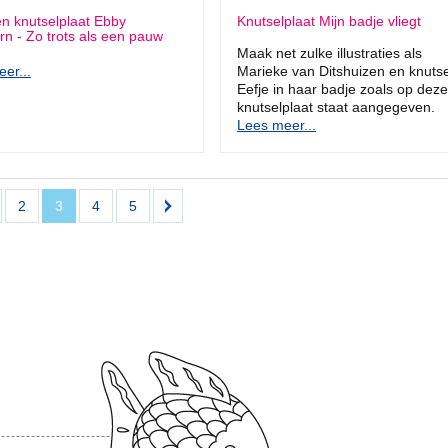
en knutselplaat Ebby
Knutselplaat Mijn badje vliegt
n - Zo trots als een pauw
Maak net zulke illustraties als
er...
Marieke van Ditshuizen en knutse
Eefje in haar badje zoals op deze
knutselplaat staat aangegeven.
Lees meer...
2
3
4
5