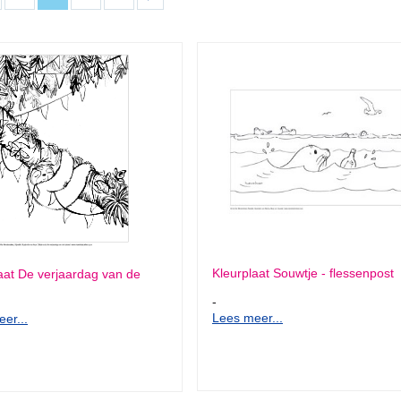
Kleurplaat Souwtje - flessenpost
aat De verjaardag van de
-
Lees meer...
er...