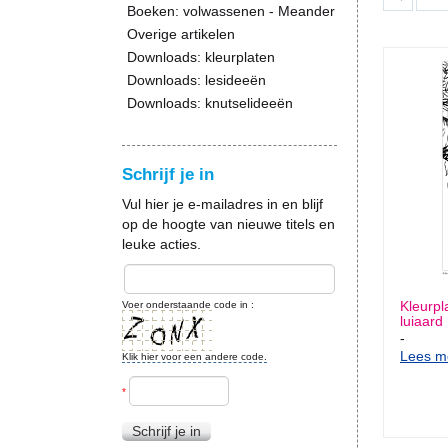
Boeken: volwassenen - Meander
Overige artikelen
Downloads: kleurplaten
Downloads: lesideeën
Downloads: knutselideeën
Schrijf je in
Vul hier je e-mailadres in en blijf
op de hoogte van nieuwe titels en
leuke acties.
Kleurpl
Voer onderstaande code in :
luiaard
-
Lees me
Klik hier voor een andere code.
*
Schrijf je in