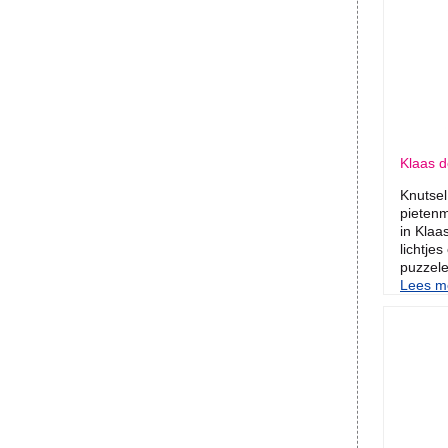
Klaas de
Knutsel
pietenm
in Klaa
lichtje
puzzele
Lees me