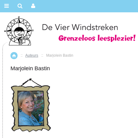
::
Auteurs
::
Marjolein Bastin
Home
Marjolein Bastin