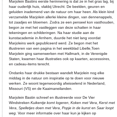
Marjolein Bastins eerste herinnering is dat ze in het gras lag, bij
haar ouderlijk huis, vlakbij Utrecht. De beelden, geuren en
geluiden inademend van de natuur om haar heen. Als klein kind
verzamelde Marjolein allerlei kleine dingen, van dennenappels,
tot zaadjes en bloemen. Zodra ze een penseel kon vasthouden,
begon ze met het vastleggen van deze schatten in haar
tekeningen en schilderingen. Na haar studie aan de
kunstacademie in Arnhem, duurde het niet lang voordat
Marjoleins
werk gepubliceerd werd. Ze begon met het
illustreren van een pagina in het weekblad Libelle,Toen
Marjolein ging samenwerken met Hallmark, in de Verenigde
Staten, kwamen haar illustraties ook op kaarten, accessoires,
en cadeau-items terecht.
Ondanks haar drukke bestaan wandelt Marjolein nog elke
middag in de natuur om inspiratie op te doen voor nieuwe
werken. Ze woont tegenwoordig afwisselend in Nederland,
Missouri (VS) en de Kaaimaneilanden.
Marjolein Bastin schreef en illustreerde voor De Vier
Windstreken
Kuikentje komt logeren
,
Koken met Vera
,
Kerst met
Vera
,
Spelletjes doen met Vera
,
Popje in de kunst
en
Saar loopt
weg
. Voor meer informatie over haar kun je kijken op