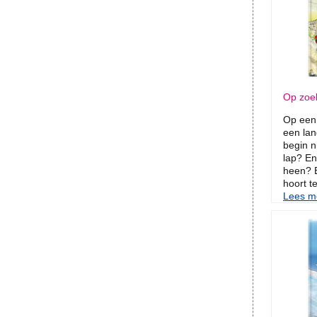
Op zoek
Op een 
een lan
begin n
lap? En
heen? 
hoort te
Lees me