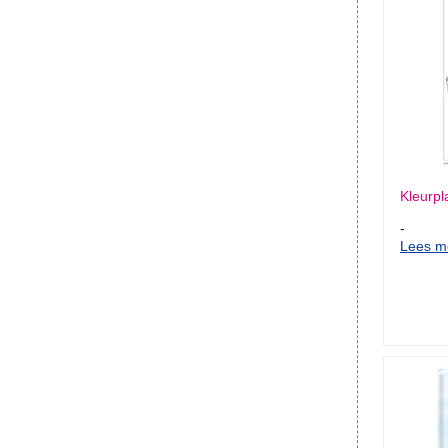
Kleurpl
-
Lees me