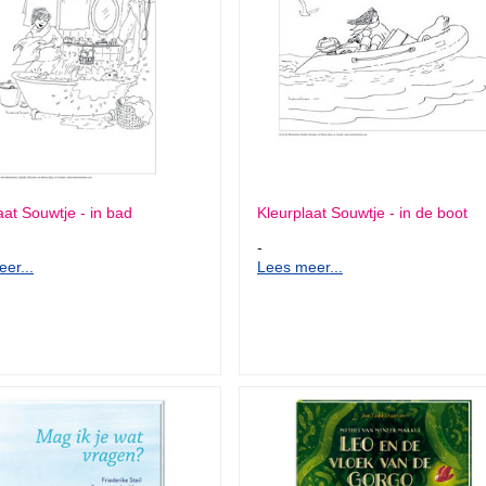
aat Souwtje - in bad
Kleurplaat Souwtje - in de boot
-
er...
Lees meer...