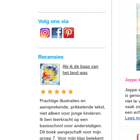
Volg ons via
Recensies
Als ik de baas van
het land was
Jeppe k
Jeppe w
is geno
Prachtige illustraties en
niet te 
vaak zo
aansprekende, prikkelende tekst,
een ech
niet alleen voor jonge kinderen.
Lees me
Ik ben leerkracht op een
basisschool voor anderstaligen.
Dit boek aangeschaft voor mijn
groep 7. Voor mijn klas betekent