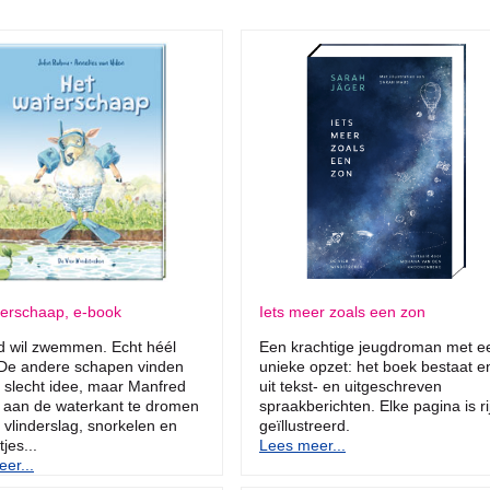
terschaap, e-book
Iets meer zoals een zon
d wil zwemmen. Echt héél
Een krachtige jeugdroman met e
 De andere schapen vinden
unieke opzet: het boek bestaat e
 slecht idee, maar Manfred
uit tekst- en uitgeschreven
n aan de waterkant te dromen
spraakberichten. Elke pagina is ri
 vlinderslag, snorkelen en
geïllustreerd.
es...
Lees meer...
er...