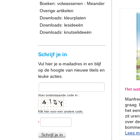
Boeken: volwassenen - Meander
Overige artikelen
Downloads: kleurplaten
Downloads: lesideeën
Downloads: knutselideeën
Schrijf je in
Vul hier je e-mailadres in en blijf
op de hoogte van nieuwe titels en
leuke acties.
Het wa
Voer onderstaande code in :
Manfre
graag.
het een
Klik hier voor een andere code.
zit ure
over de
*
bommetj
Lees me
Schrijf je in