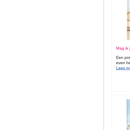
Mag ik 
Een pr
even he
Lees me