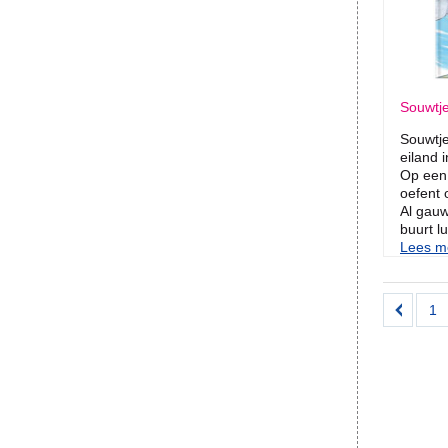
Souwtje
Souwtje
eiland 
Op een 
oefent 
Al gau
buurt lu
Lees me
1