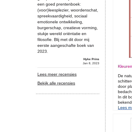
een goed prentenboek:
(voor)leesplezier, woordenschat,
spreekvaardigheid, sociaal
emotionele ontwikkeling,
burgerschap, creatieve vorming,
stukje wereld oriëntatie en
filosofie. Blij met dit door mij
eerste aangeschafte boek van
2023.
Hyke Prins
Jan 8, 2023
Kleuren
Lees meer recensies
De nat
schitte
Bekijk alle recensies
door pl
bedach
In dit 
bekende
Lees me