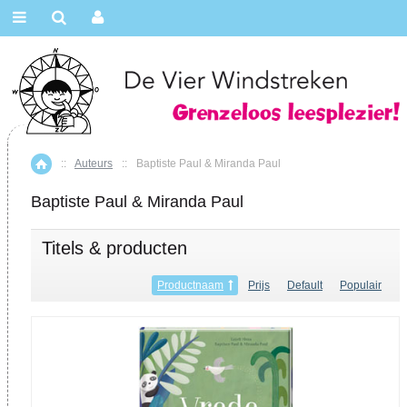
::
Auteurs
::
Baptiste Paul & Miranda Paul
Home
Baptiste Paul & Miranda Paul
Titels & producten
Productnaam
Prijs
Default
Populair