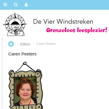
::
Auteurs
::
Caren Peeters
Home
Caren Peeters