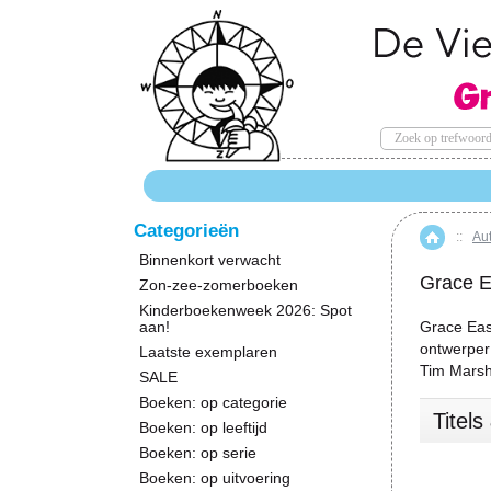
Categorieën
::
Au
Hom
Binnenkort verwacht
Grace E
Zon-zee-zomerboeken
Kinderboekenweek 2026: Spot
aan!
Grace East
ontwerper
Laatste exemplaren
Tim Marsh
SALE
Boeken: op categorie
Titel
Boeken: op leeftijd
Boeken: op serie
Boeken: op uitvoering