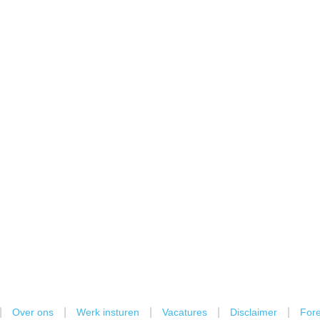
|
|
|
|
|
Over ons
Werk insturen
Vacatures
Disclaimer
Fore