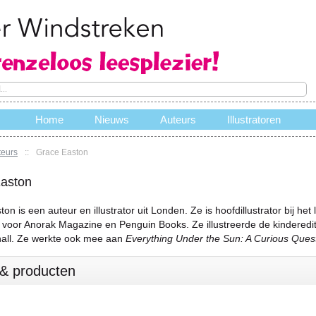
Home
Nieuws
Auteurs
Illustratoren
teurs
::
Grace Easton
e
aston
on is een auteur en illustrator uit Londen. Ze is hoofdillustrator bij 
 voor Anorak Magazine en Penguin Books. Ze illustreerde de kinderedit
all. Ze werkte ook mee aan
Everything Under the Sun: A Curious Quest
s & producten