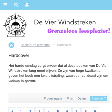
::
Boeken: op uitvoering
::
Hardcover
Home
Hardcover
Het harde omslag zorgt ervoor dat al deze boeken van De Vier
Windstreken lang mooi blijven. Ze zijn van hoge kwaliteit en
geven het boek een luxe uitstraling, waardoor ze ideaal zijn om
cadeau te geven.
Productnaam
Prijs
Default
Populair
1
2
3
4
5
6
7
8
9