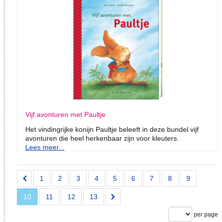
Vijf avonturen met Paultje
Het vindingrijke konijn Paultje beleeft in deze bundel vijf
avonturen die heel herkenbaar zijn voor kleuters.
Lees meer...
1
2
3
4
5
6
7
8
9
10
11
12
13
per page