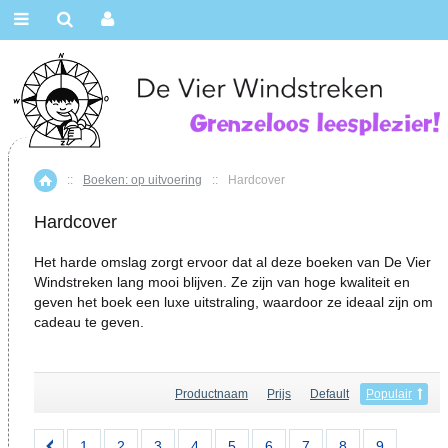
::
Boeken: op uitvoering
::
Hardcover
Home
Hardcover
Het harde omslag zorgt ervoor dat al deze boeken van De Vier
Windstreken lang mooi blijven. Ze zijn van hoge kwaliteit en
geven het boek een luxe uitstraling, waardoor ze ideaal zijn om
cadeau te geven.
Productnaam
Prijs
Default
Populair
1
2
3
4
5
6
7
8
9