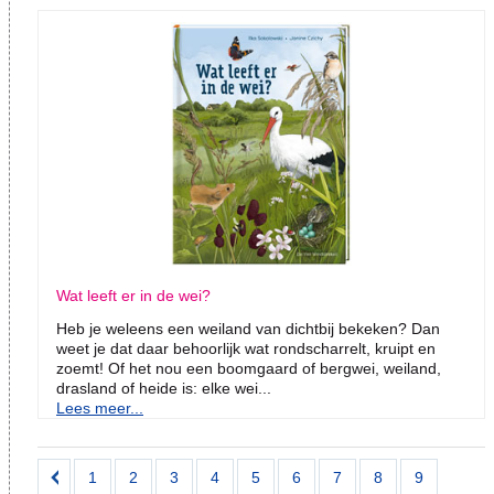
Wat leeft er in de wei?
Heb je weleens een weiland van dichtbij bekeken? Dan
weet je dat daar behoorlijk wat rondscharrelt, kruipt en
zoemt! Of het nou een boomgaard of bergwei, weiland,
drasland of heide is: elke wei...
Lees meer...
1
2
3
4
5
6
7
8
9