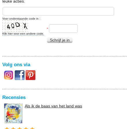
leuke acties.
Voer onderstaande code in :
*
Klik hier voor een andere code.
Schrijf je in
Volg ons via
Recensies
Als ik de baas van het land was