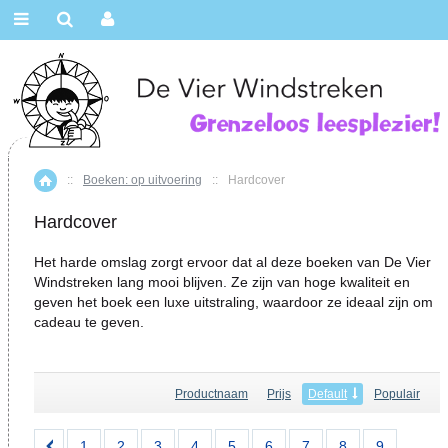
::
Boeken: op uitvoering
::
Hardcover
Home
Hardcover
Het harde omslag zorgt ervoor dat al deze boeken van De Vier
Windstreken lang mooi blijven. Ze zijn van hoge kwaliteit en
geven het boek een luxe uitstraling, waardoor ze ideaal zijn om
cadeau te geven.
Productnaam
Prijs
Default
Populair
1
2
3
4
5
6
7
8
9