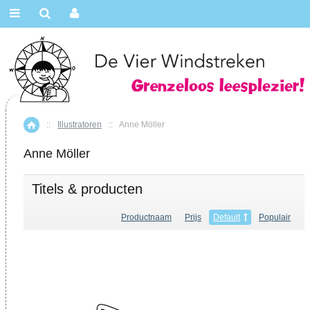
::
Illustratoren
::
Anne Möller
Home
Anne Möller
Titels & producten
Productnaam
Prijs
Default
Populair