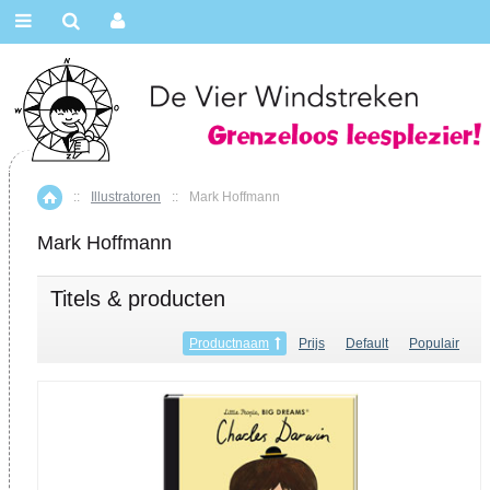
::
Illustratoren
::
Mark Hoffmann
Home
Mark Hoffmann
Titels & producten
Productnaam
Prijs
Default
Populair