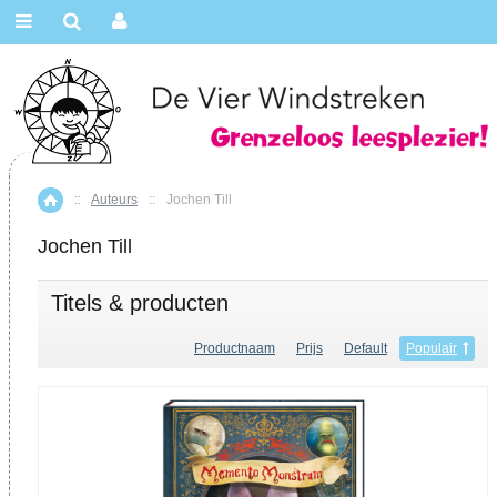
::
Auteurs
::
Jochen Till
Home
Jochen Till
Titels & producten
Productnaam
Prijs
Default
Populair