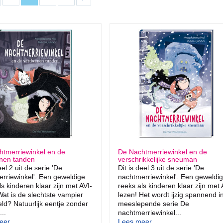
htmerriewinkel en de
De Nachtmerriewinkel en de
nen tanden
verschrikkelijke sneuman
eel 2 uit de serie 'De
Dit is deel 3 uit de serie 'De
rriewinkel'. Een geweldige
nachtmerriewinkel'. Een geweldi
ls kinderen klaar zijn met AVI-
reeks als kinderen klaar zijn met 
Wat is de slechtste vampier
lezen! Het wordt ijzig spannend i
eld? Natuurlijk eentje zonder
meeslepende serie De
..
nachtmerriewinkel...
er...
Lees meer...