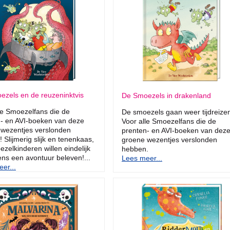
zels en de reuzeninktvis
De Smoezels in drakenland
le Smoezelfans die de
De smoezels gaan weer tijdreize
- en AVI-boeken van deze
Voor alle Smoezelfans die de
 wezentjes verslonden
prenten- en AVI-boeken van dez
 Slijmerig slijk en tenenkaas,
groene wezentjes verslonden
zelkinderen willen eindelijk
hebben.
ns een avontuur beleven!...
Lees meer...
er...