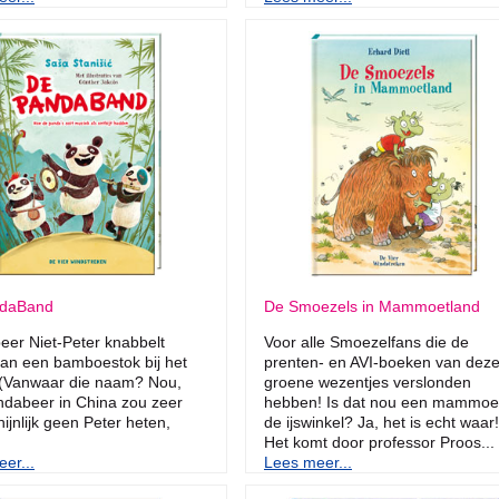
daBand
De Smoezels in Mammoetland
er Niet-Peter knabbelt
Voor alle Smoezelfans die de
 aan een bamboestok bij het
prenten- en AVI-boeken van dez
. (Vanwaar die naam? Nou,
groene wezentjes verslonden
dabeer in China zou zeer
hebben! Is dat nou een mammoet
ijnlijk geen Peter heten,
de ijswinkel? Ja, het is echt waar!
Het komt door professor Proos...
er...
Lees meer...