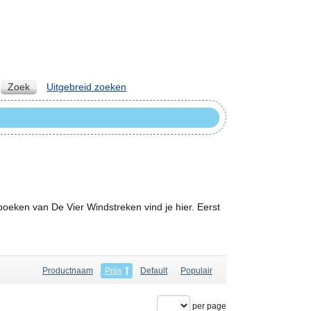
Zoek
Uitgebreid zoeken
boeken van De Vier Windstreken vind je hier. Eerst
Productnaam
Prijs
Default
Populair
per page