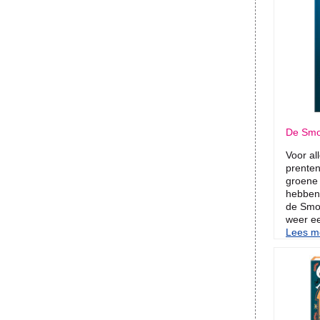
De Smoe
Voor al
prenten
groene
hebben!
de Smoe
weer ee
Lees me