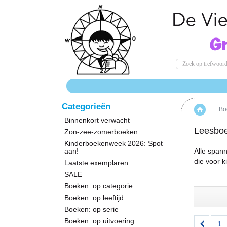
Categorieën
::
Bo
Hom
Binnenkort verwacht
Leesbo
Zon-zee-zomerboeken
Kinderboekenweek 2026: Spot
aan!
Alle spann
die voor k
Laatste exemplaren
SALE
Boeken: op categorie
Boeken: op leeftijd
Boeken: op serie
Boeken: op uitvoering
1