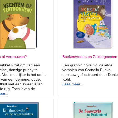
 of vertrouwen?
Boekenvreters en Zoldergeesten
makkelijk zat om van een
Een graphic novel vol geliefde
kleine, donzige puppy te
verhalen van Cornelia Funke
 Veel moeilijker is het om te
opnieuw geïllustreerd door Danie
 van een gemene, oude,
Kohl.
itbull met een zwaar leven
Lees meer...
de rug. Toch leven de...
er...