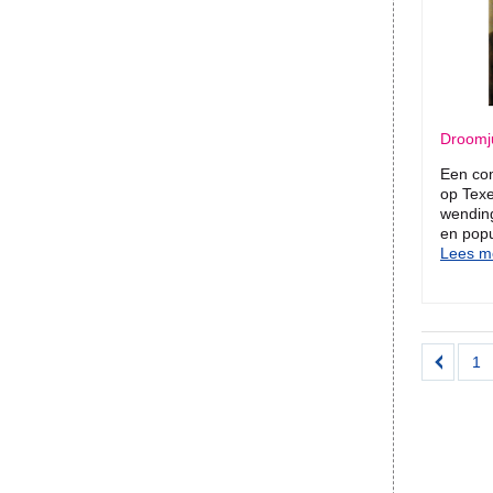
Droomj
Een com
op Texe
wending
en popul
Lees me
1