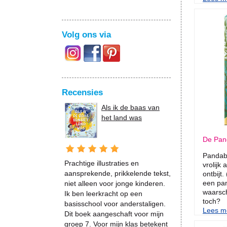
Volg ons via
Recensies
Als ik de baas van
het land was
De Pan
Pandabe
Prachtige illustraties en
vrolijk
aansprekende, prikkelende tekst,
ontbijt
een pan
niet alleen voor jonge kinderen.
waarsch
Ik ben leerkracht op een
toch?
basisschool voor anderstaligen.
Lees me
Dit boek aangeschaft voor mijn
groep 7. Voor mijn klas betekent