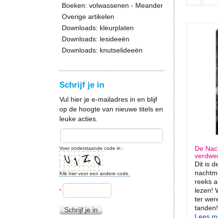
Boeken: volwassenen - Meander
Overige artikelen
Downloads: kleurplaten
Downloads: lesideeën
Downloads: knutselideeën
Schrijf je in
Vul hier je e-mailadres in en blijf
op de hoogte van nieuwe titels en
leuke acties.
De Nac
Voer onderstaande code in :
verdwe
Dit is d
nachtme
Klik hier voor een andere code.
reeks a
lezen! 
*
ter wer
tanden!.
Schrijf je in
Lees me