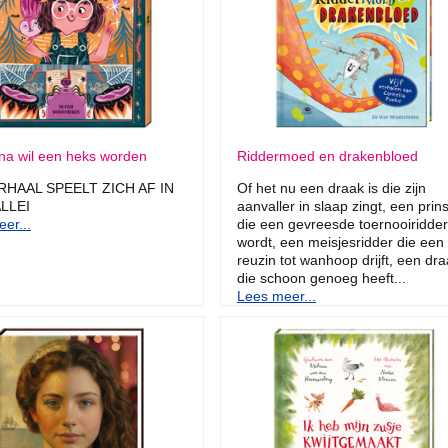
na wil een heks worden
Riddermoed en drakenbloed
RHAAL SPEELT ZICH AF IN
Of het nu een draak is die zijn
LLEI
aanvaller in slaap zingt, een prin
er...
die een gevreesde toernooiridder
wordt, een meisjesridder die een
reuzin tot wanhoop drijft, een dr
die schoon genoeg heeft...
Lees meer...