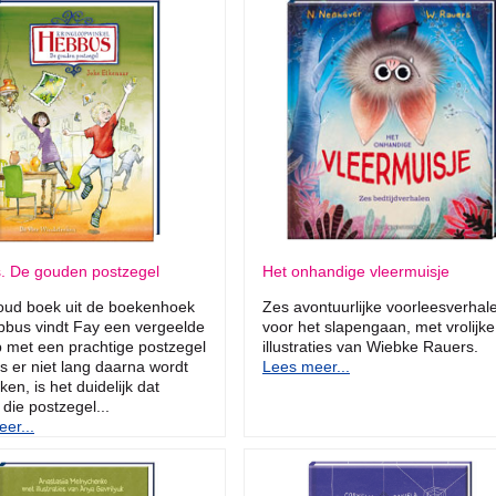
. De gouden postzegel
Het onhandige vleermuisje
oud boek uit de boekenhoek
Zes avontuurlijke voorleesverhal
bus vindt Fay een vergeelde
voor het slapengaan, met vrolijke
 met een prachtige postzegel
illustraties van Wiebke Rauers.
ls er niet lang daarna wordt
Lees meer...
en, is het duidelijk dat
die postzegel...
er...