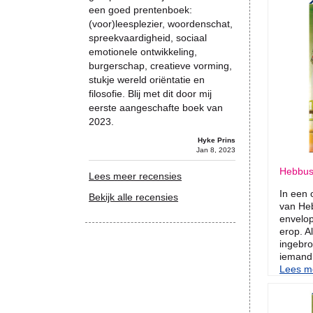
een goed prentenboek:
(voor)leesplezier, woordenschat,
spreekvaardigheid, sociaal
emotionele ontwikkeling,
burgerschap, creatieve vorming,
stukje wereld oriëntatie en
filosofie. Blij met dit door mij
eerste aangeschafte boek van
2023.
Hyke Prins
Jan 8, 2023
Hebbus
Lees meer recensies
In een 
Bekijk alle recensies
van Heb
envelop
erop. A
ingebrok
iemand 
Lees me