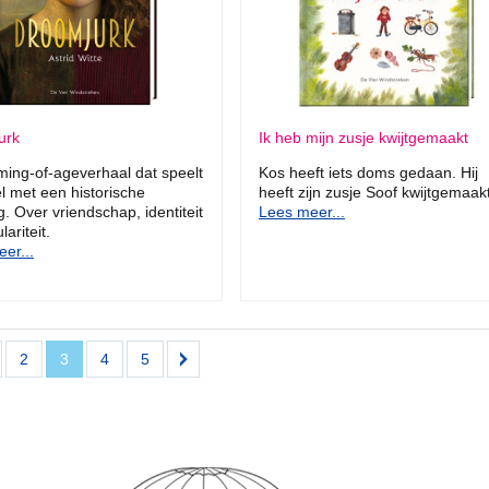
urk
Ik heb mijn zusje kwijtgemaakt
ing-of-ageverhaal dat speelt
Kos heeft iets doms gedaan. Hij
l met een historische
heeft zijn zusje Soof kwijtgemaakt
. Over vriendschap, identiteit
Lees meer...
ariteit.
er...
2
3
4
5