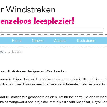
Home
Nieuws
Auteurs
Illustratoren
teurs
::
Liv Wan
e
 een illustrator en designer uit West London.
oren in Taipei, Taiwan. In 2006 woonde ze een jaar in Shanghai voorda
 illustrator werd was ze een chef voor verschillende grote restaurants.
aar illustraties zijn gebaseerd op eten. Tot nu toe heeft Liv Wan vers
 ze samengewerkt aan projecten met bijvoorbeeld Snapchat, Royal Bo