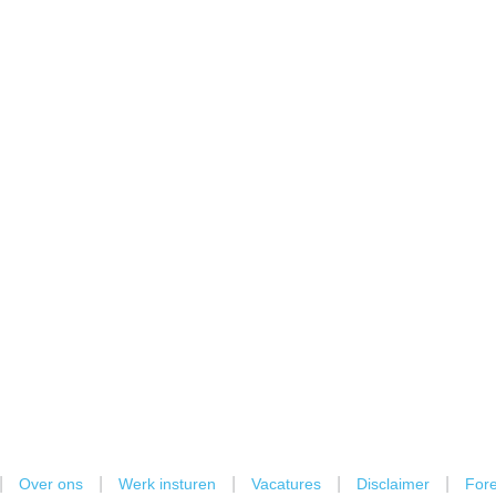
|
|
|
|
|
Over ons
Werk insturen
Vacatures
Disclaimer
Fore