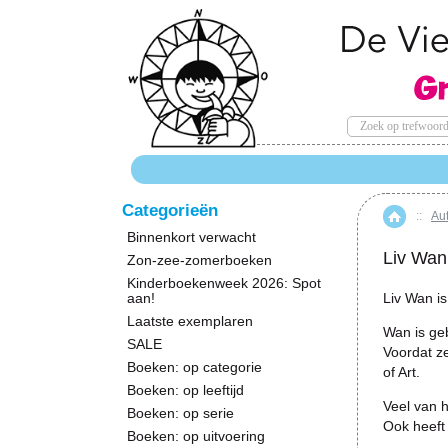
Categorieën
::
Au
Hom
Binnenkort verwacht
Liv Wan
Zon-zee-zomerboeken
Kinderboekenweek 2026: Spot
aan!
Liv Wan is
Laatste exemplaren
Wan is geb
SALE
Voordat ze
Boeken: op categorie
of Art.
Boeken: op leeftijd
Veel van h
Boeken: op serie
Ook heeft
Boeken: op uitvoering