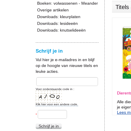
Boeken: volwassenen - Meander
Titel
Overige artikelen
Downloads: kleurplaten
Downloads: lesideeën
Downloads: knutselideeën
Schrijf je in
Vul hier je e-mailadres in en blijf
op de hoogte van nieuwe titels en
leuke acties.
Voer onderstaande code in :
Dierent
Alle di
Klik hier voor een andere code.
je eigen
Lees me
*
Schrijf je in