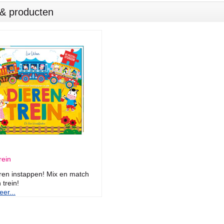
s & producten
rein
eren instappen! Mix en match
 trein!
er...