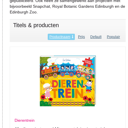
gepubliceerd. Ook heeft ze samengewerkt aan projecten met
bijvoorbeeld Snapchat, Royal Botanic Gardens Edinburgh en de
Edinburgh Zoo.
Titels & producten
Productnaam
Prijs
Default
Populair
Dierentrein