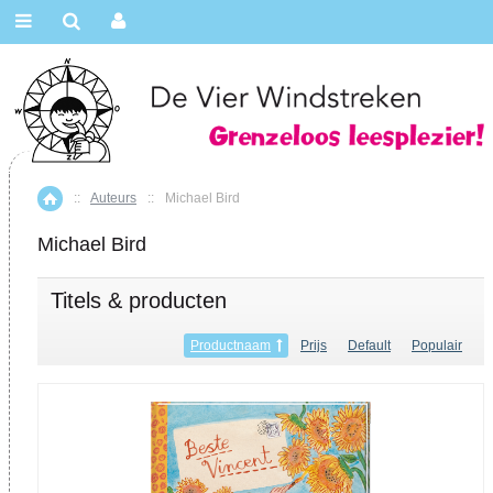
::
Auteurs
::
Michael Bird
Home
Michael Bird
Titels & producten
Productnaam
Prijs
Default
Populair