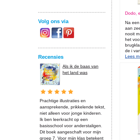
Dodo, 
Volg ons via
Na een 
aan zee
nooit m
het voo
brugkla
de i van
Lees me
Recensies
Als ik de baas van
het land was
Prachtige illustraties en
aansprekende, prikkelende tekst,
niet alleen voor jonge kinderen.
Ik ben leerkracht op een
basisschool voor anderstaligen.
Dit boek aangeschaft voor mijn
groep 7. Voor mijn klas betekent