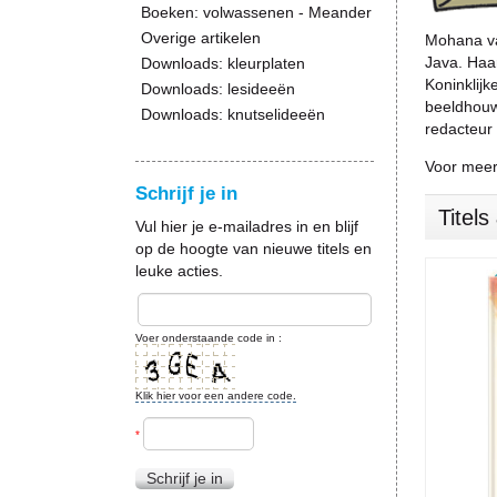
Boeken: volwassenen - Meander
Overige artikelen
Mohana va
Java. Haa
Downloads: kleurplaten
Koninklij
Downloads: lesideeën
beeldhouwe
Downloads: knutselideeën
redacteur
Voor meer 
Schrijf je in
Titel
Vul hier je e-mailadres in en blijf
op de hoogte van nieuwe titels en
leuke acties.
Voer onderstaande code in :
Klik hier voor een andere code.
*
Schrijf je in