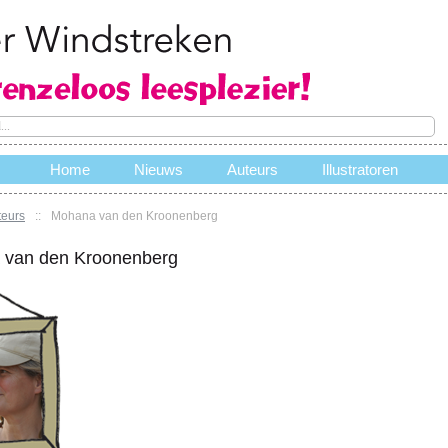
Home
Nieuws
Auteurs
Illustratoren
teurs
::
Mohana van den Kroonenberg
e
 van den Kroonenberg