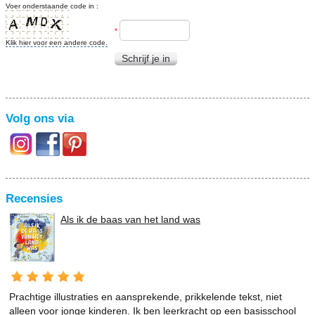
Voer onderstaande code in :
*
Klik hier voor een andere code.
Schrijf je in
Volg ons via
Recensies
Als ik de baas van het land was
Prachtige illustraties en aansprekende, prikkelende tekst, niet
alleen voor jonge kinderen. Ik ben leerkracht op een basisschool