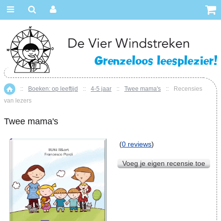
::
Boeken: op leeftijd
::
4-5 jaar
::
Twee mama's
::
Recensies
Home
van lezers
Twee mama's
(
0 reviews
)
Voeg je eigen recensie toe