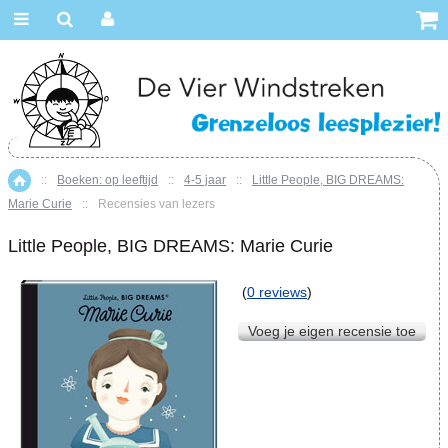
::
Boeken: op leeftijd
::
4-5 jaar
::
Little People, BIG DREAMS:
Home
Marie Curie
::
Recensies van lezers
Little People, BIG DREAMS: Marie Curie
(
0 reviews
)
Voeg je eigen recensie toe