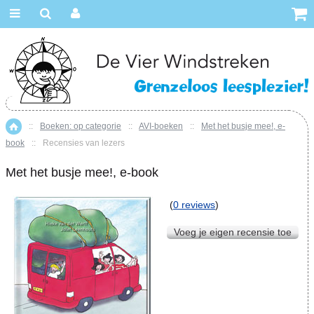
::
Boeken: op categorie
::
AVI-boeken
::
Met het busje mee!, e-
Home
book
::
Recensies van lezers
Met het busje mee!, e-book
(
0 reviews
)
Voeg je eigen recensie toe