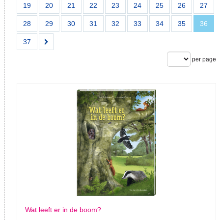
19
20
21
22
23
24
25
26
27
28
29
30
31
32
33
34
35
36
37
per page
Wat leeft er in de boom?