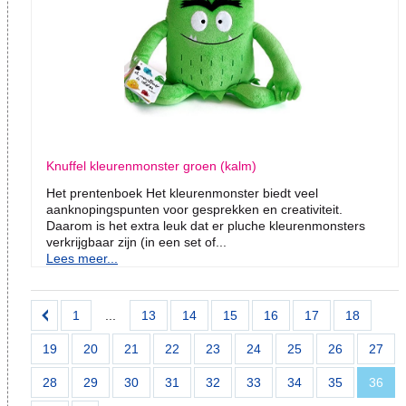
Knuffel kleurenmonster groen (kalm)
Het prentenboek Het kleurenmonster biedt veel
aanknopingspunten voor gesprekken en creativiteit.
Daarom is het extra leuk dat er pluche kleurenmonsters
verkrijgbaar zijn (in een set of...
Lees meer...
1
...
13
14
15
16
17
18
19
20
21
22
23
24
25
26
27
28
29
30
31
32
33
34
35
36