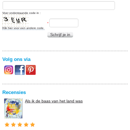
Voer onderstaande code in :
*
Klik hier voor een andere code.
Schrijf je in
Volg ons via
Recensies
Als ik de baas van het land was