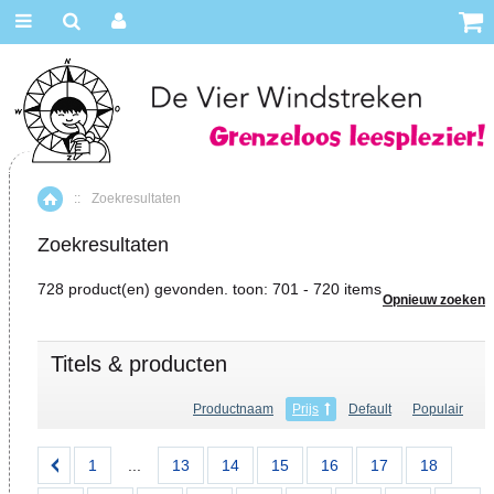
::
Zoekresultaten
Home
Zoekresultaten
728 product(en) gevonden. toon: 701 - 720 items
Opnieuw zoeken
Titels & producten
Productnaam
Prijs
Default
Populair
1
...
13
14
15
16
17
18