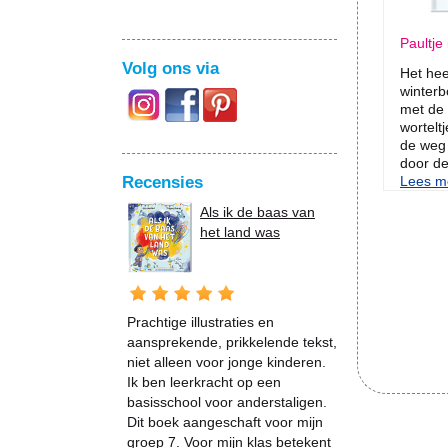
Paultje
Volg ons via
Het hee
winterb
met de
wortelt
de weg 
door de
Recensies
Lees me
Als ik de baas van
het land was
Prachtige illustraties en
aansprekende, prikkelende tekst,
niet alleen voor jonge kinderen.
Ik ben leerkracht op een
basisschool voor anderstaligen.
Dit boek aangeschaft voor mijn
groep 7. Voor mijn klas betekent