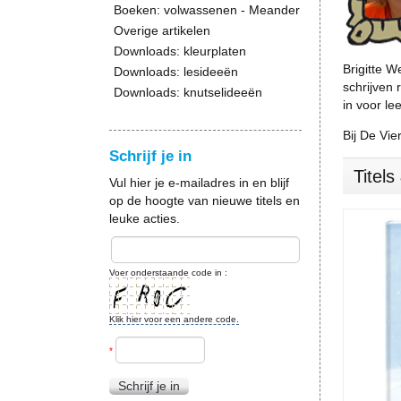
Boeken: volwassenen - Meander
Overige artikelen
Downloads: kleurplaten
Brigitte W
Downloads: lesideeën
schrijven 
Downloads: knutselideeën
in voor le
Bij De Vie
Schrijf je in
Titel
Vul hier je e-mailadres in en blijf
op de hoogte van nieuwe titels en
leuke acties.
Voer onderstaande code in :
Klik hier voor een andere code.
*
Schrijf je in