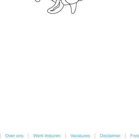
|
|
|
|
|
Over ons
Werk insturen
Vacatures
Disclaimer
Fore