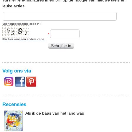
Vul hier je e-mailadres in en blijf op de hoogte van nieuwe titels en
leuke acties.
Voer onderstaande code in :
*
Klik hier voor een andere code.
Schrijf je in
Volg ons via
Recensies
Als ik de baas van het land was