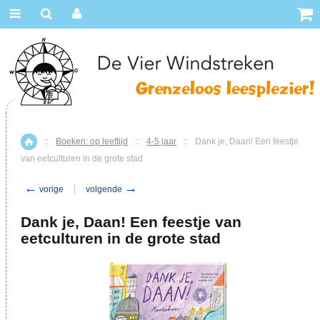
::
Boeken: op leeftijd
::
4-5 jaar
::
Dank je, Daan! Een feestje
Home
van eetculturen in de grote stad
←
→
vorige
volgende
Dank je, Daan! Een feestje van
eetculturen in de grote stad