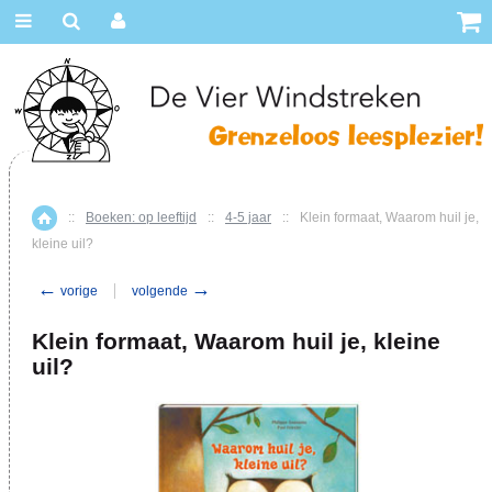
::
Boeken: op leeftijd
::
4-5 jaar
::
Klein formaat, Waarom huil je,
Home
kleine uil?
←
→
vorige
volgende
Klein formaat, Waarom huil je, kleine
uil?