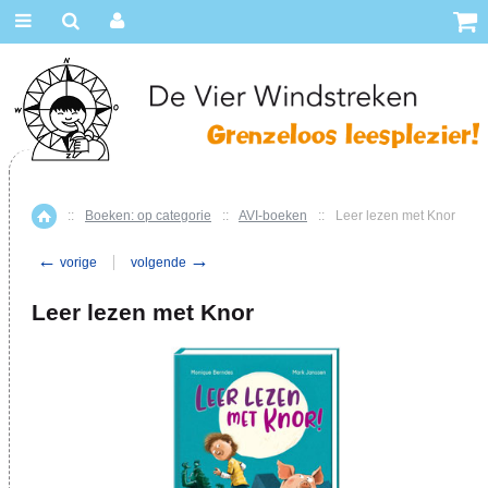
::
Boeken: op categorie
::
AVI-boeken
::
Leer lezen met Knor
Home
←
→
vorige
volgende
Leer lezen met Knor