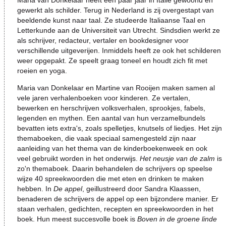
Maria van Donkelaar heeft een paar jaar in Italië
gewoond en
gewerkt als schilder. Terug in Nederland is zij overgestapt van
beeldende kunst naar taal. Ze studeerde Italiaanse Taal en
Letterkunde aan de Universiteit van Utrecht. Sindsdien werkt ze
als schrijver, redacteur, vertaler en bookdesigner voor
verschillende uitgeverijen. Inmiddels heeft ze ook het schilderen
weer opgepakt. Ze speelt graag toneel en houdt zich fit met
roeien en yoga.
Maria van Donkelaar en Martine van Rooijen maken samen al
vele jaren verhalenboeken voor kinderen. Ze vertalen,
bewerken en herschrijven volksverhalen, sprookjes, fabels,
legenden en mythen. Een aantal van hun verzamelbundels
bevatten iets extra's,
zoals spelletjes, knutsels of liedjes. Het zijn
themaboeken, die vaak speciaal samengesteld zijn naar
aanleiding van het thema van de kinderboekenweek en ook
veel gebruikt worden in het onderwijs.
Het neusje van de zalm
is
zo'n
themaboek. Daarin behandelen de schrijvers op speelse
wijze 40 spreekwoorden die met eten en drinken te maken
hebben. In
De appel
, geillustreerd
door Sandra Klaassen,
benaderen de schrijvers de appel op een bijzondere manier. Er
staan verhalen, gedichten, recepten en spreekwoorden in het
boek. H
un meest succesvolle boek is
Boven in de groene linde