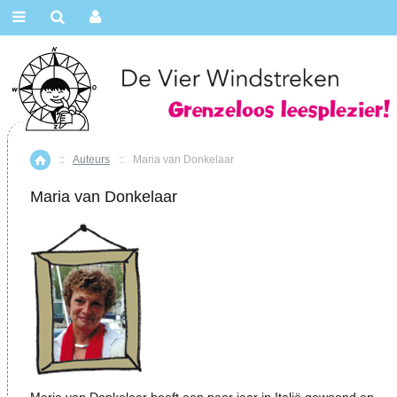
::
Auteurs
::
Maria van Donkelaar
Home
Maria van Donkelaar