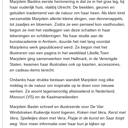
Marjolein Bastins eerste herinnering is dat ze in het gras lag, bij
haar ouderlijk huis, vlakbij Utrecht. De beelden, geuren en
geluiden inademend van de natuur om haar heen. Als klein kind
verzamelde Marjolein allerlei kleine dingen, van dennenappels,
tot zaadjes en bloemen. Zodra ze een penseel kon vasthouden,
begon ze met het vastleggen van deze schatten in haar
tekeningen en schilderingen. Na haar studie aan de
kunstacademie in Arnhem, duurde het niet lang voordat
Marjoleins
werk gepubliceerd werd. Ze begon met het
illustreren van een pagina in het weekblad Libelle,Toen
Marjolein ging samenwerken met Hallmark, in de Verenigde
Staten, kwamen haar illustraties ook op kaarten, accessoires,
en cadeau-items terecht.
Ondanks haar drukke bestaan wandelt Marjolein nog elke
middag in de natuur om inspiratie op te doen voor nieuwe
werken. Ze woont tegenwoordig afwisselend in Nederland,
Missouri (VS) en de Kaaimaneilanden.
Marjolein Bastin schreef en illustreerde voor De Vier
Windstreken
Kuikentje komt logeren
,
Koken met Vera
,
Kerst met
Vera
,
Spelletjes doen met Vera
,
Popje in de kunst
en
Saar loopt
weg
. Voor meer informatie over haar kun je kijken op