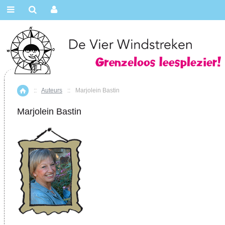
::
Auteurs
::
Marjolein Bastin
Home
Marjolein Bastin