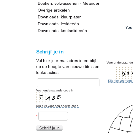
Boeken: volwassenen - Meander
Overige artikelen
Downloads: kleurplaten
Downloads: lesideeën
You
Downloads: knutselideeën
Schrijf je in
Vul hier je e-mailadres in en blijf
Voer onderstaande 
op de hoogte van nieuwe titels en
leuke acties.
Klik hier voor ee
Voer onderstaande code in :
Klik hier voor een andere code.
*
Schrijf je in