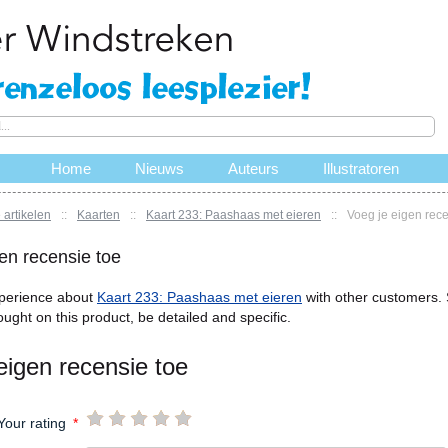
Home
Nieuws
Auteurs
Illustratoren
 artikelen
::
Kaarten
::
Kaart 233: Paashaas met eieren
::
Voeg je eigen rece
en recensie toe
perience about
Kaart 233: Paashaas met eieren
with other customers.
ought on this product, be detailed and specific.
eigen recensie toe
Your rating
*