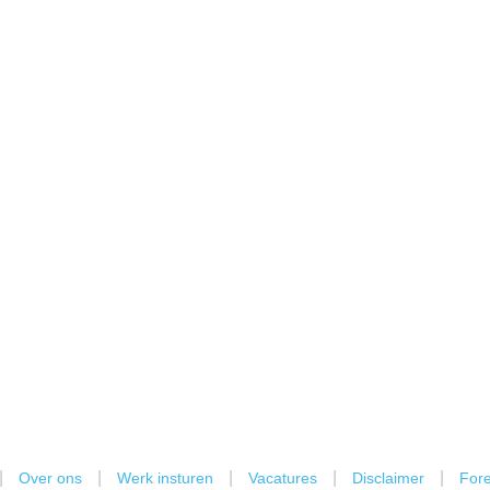
|
|
|
|
|
Over ons
Werk insturen
Vacatures
Disclaimer
Fore