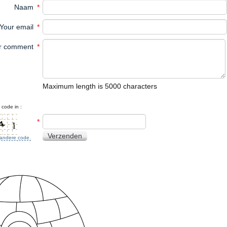
Naam
*
Your email
*
r comment
*
Maximum length is 5000 characters
code in :
*
Verzenden
n andere code.